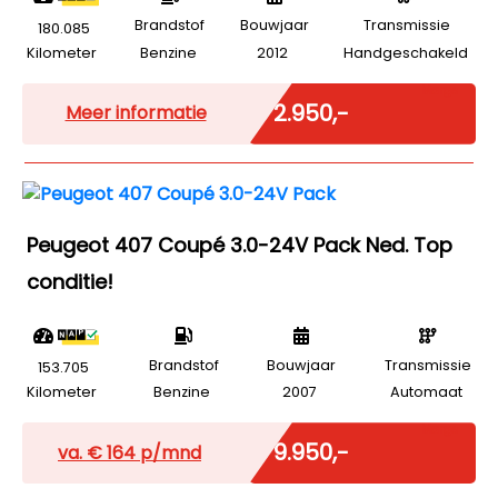
Brandstof
Bouwjaar
Transmissie
180.085
Kilometer
Benzine
2012
Handgeschakeld
Marge
€ 2.950,-
Meer informatie
Peugeot 407 Coupé 3.0-24V Pack Ned. Top
conditie!
Brandstof
Bouwjaar
Transmissie
153.705
Kilometer
Benzine
2007
Automaat
Marge
€ 9.950,-
va. €
164
p/mnd