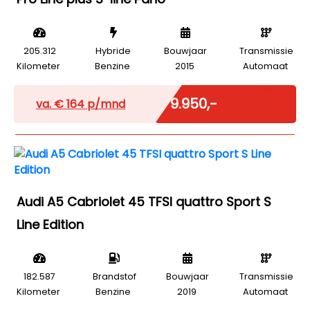
205.312
Hybride
Bouwjaar
Transmissie
Kilometer
Benzine
2015
Automaat
Marge
€ 9.950,-
va. €
164
p/mnd
Audi A5 Cabriolet 45 TFSI quattro Sport S
Line Edition
182.587
Brandstof
Bouwjaar
Transmissie
Kilometer
Benzine
2019
Automaat