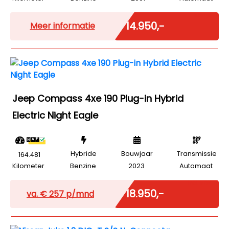
Marge
€ 14.950,-
Meer informatie
Jeep Compass 4xe 190 Plug-in Hybrid
Electric Night Eagle
Hybride
Bouwjaar
Transmissie
164.481
Kilometer
Benzine
2023
Automaat
Incl. BTW
€ 18.950,-
va. €
257
p/mnd