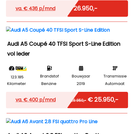
Marge
€ 26.950,-
va. €
436
p/mnd
Audi A5 Coupé 40 TFSI Sport S-Line Edition
vol leder
Brandstof
Bouwjaar
Transmissie
123.185
Kilometer
Benzine
2019
Automaat
Incl. BTW
€ 25.950,-
va. €
400
p/mnd
€ 29.950,-