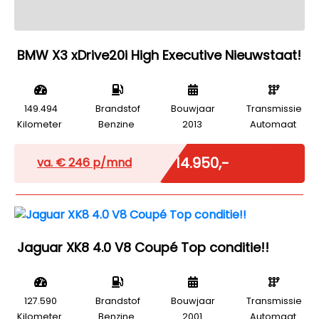
BMW X3 xDrive20i High Executive Nieuwstaat!
149.494
Brandstof
Bouwjaar
Transmissie
Kilometer
Benzine
2013
Automaat
Marge
€ 14.950,-
va. €
246
p/mnd
Jaguar XK8 4.0 V8 Coupé Top conditie!!
127.590
Brandstof
Bouwjaar
Transmissie
Kilometer
Benzine
2001
Automaat