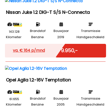
Nissan Juke 1.2 DIG-T S/S N-Connecta
Brandstof
Bouwjaar
Transmissie
143.128
Kilometer
Benzine
2019
Handgeschakeld
Marge
€ 9.950,-
va. €
164
p/mnd
Opel Agila 1.2-16V Temptation
Brandstof
Bouwjaar
Transmissie
61.655
Kilometer
Benzine
2005
Handgeschakeld