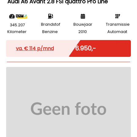
Audi A6 Avant 2.8 FSI quattro Pro Line
Brandstof
Bouwjaar
Transmissie
345.207
Kilometer
Benzine
2010
Automaat
Marge
€ 6.950,-
va. €
114
p/mnd