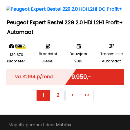
Peugeot Expert Bestel 229 2.0 HDI L2H1 Profit+
Automaat
Brandstof
Bouwjaar
Transmissie
130.670
Kilometer
Diesel
2013
Automaat
Excl. BTW
€ 9.950,-
va. €
164
p/mnd
1
2
>
>>
Mogelijk gemaakt door
Mobilox