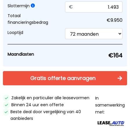
Slottermijn
€
Totaal
Financier vanaf €164 p/mnd
financieringsbedrag
Mede mogelijk gemaakt door:
Lease.Auto
Looptijd
Direct contact opnemen? Bel 0653 304199!
Proefrit aanvragen
Maandlasten
Check beschikbaarheid
Inruilvoorstel aanvragen
Gratis offerte aanvragen
Offerte aanvragen
Zakelijk en particulier alle leasevormen
In
Binnen 24 uur een offerte
samenwerking
Beste deal door vergelijking van 40
met:
Zekerheden
aanbieders