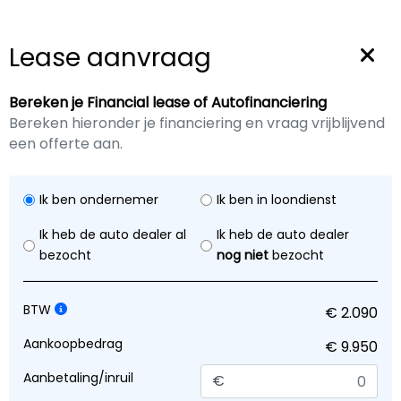
0653 304199
info@joostvanveen.nl
Lease aanvraag
Bereken je Financial lease of Autofinanciering
Bereken hieronder je financiering en vraag vrijblijvend
een offerte aan.
Excl. BTW
€ 9.950,-
Ik ben ondernemer
Ik ben in loondienst
Ik heb de auto dealer al
Ik heb de auto dealer
Peugeot Expert Bestel
bezocht
nog niet
bezocht
229 2.0 HDI L2H1
Profit+ Automaat
BTW
Aankoopbedrag
Diesel
2013
Automaat
Aanbetaling/inruil
€
130.670 KM