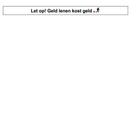
Kenteken rapport opvragen?
Kenteken check
Auto kopen met zekerheid?
Aankoopkeuring plannen