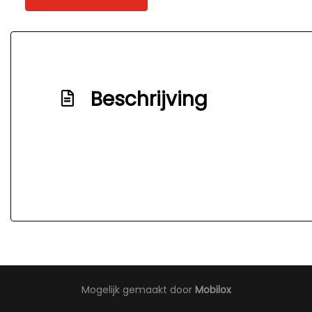
Bluetooth
Elektronisch stabiliteits programma
Elektronische remkrachtverdeling
Beschrijving
Mogelijk gemaakt door
Mobilox