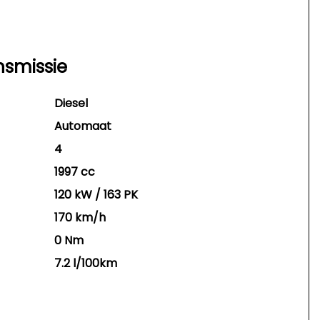
nsmissie
Diesel
Automaat
4
1997 cc
120 kW / 163 PK
170 km/h
0 Nm
7.2 l/100km