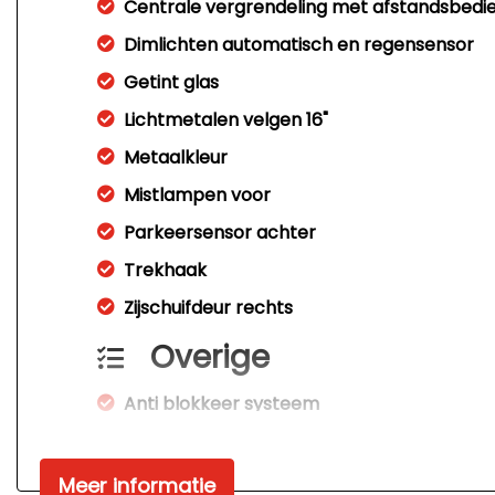
Centrale vergrendeling met afstandsbedi
Dimlichten automatisch en regensensor
Getint glas
Lichtmetalen velgen 16"
Metaalkleur
Mistlampen voor
Parkeersensor achter
Trekhaak
Zijschuifdeur rechts
Overige
Anti blokkeer systeem
Anti doorslip regeling
Bestuurdersairbag
Meer informatie