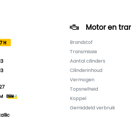
Motor en tra
Brandstof
7H
Transmissie
Aantal cilinders
13
Cilinderinhoud
13
Vermogen
27
Topsnelheid
KM
Koppel
Gemiddeld verbruik
allic