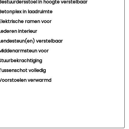
Bestuurdersstoel in hoogte verstelbaar
Betonplex in laadruimte
Elektrische ramen voor
Lederen interieur
Lendesteun(en) verstelbaar
Middenarmsteun voor
Stuurbekrachtiging
Tussenschot volledig
Voorstoelen verwarmd